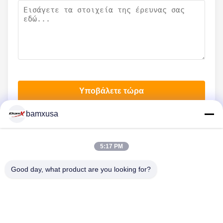
Υποβάλετε τώρα
bamxusa
ΕΠΙΚΟΙΝΩΝΉΣΤΕ ΜΑΖΊ ΜΑΣ
5:17 PM
Τηλ.: 86-23-67898320
Good day, what product are you looking for?
Ε-mail: bamxvanesa@126.com
ΓΡΉΓΟΡΟΙ ΣΎΝΔΕΣΜΟΙ