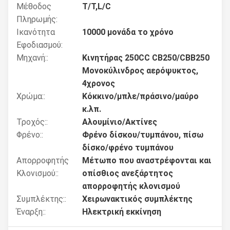
Μέθοδος
T/T,L/C
Πληρωμής:
Ικανότητα
10000 μονάδα το χρόνο
Εφοδιασμού:
Μηχανή::
Κινητήρας 250CC CB250/CBB250
Μονοκύλινδρος αερόψυκτος,
4χρονος
Χρώμα::
Κόκκινο/μπλε/πράσινο/μαύρο
κ.λπ.
Τροχός::
Αλουμίνιο/Ακτίνες
Φρένο::
Φρένο δίσκου/τυμπάνου, πίσω
δίσκο/φρένο τυμπάνου
Απορροφητής
Μέτωπο που αναστρέφονται και
Κλονισμού::
οπίσθιος ανεξάρτητος
απορροφητής κλονισμού
Συμπλέκτης::
Χειρωνακτικός συμπλέκτης
Έναρξη::
Ηλεκτρική εκκίνηση