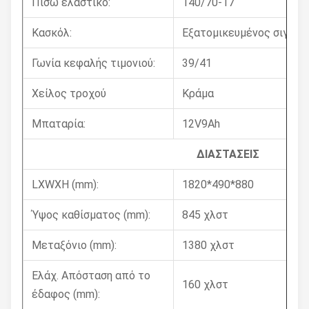
Πίσω ελαστικό:
140/70-17
Κασκόλ:
Εξατομικευμένος σιγαστ
Γωνία κεφαλής τιμονιού:
39/41
Χείλος τροχού
Κράμα
Μπαταρία:
12V9Ah
ΔΙΑΣΤΑΣΕΙΣ
LXWXH (mm):
1820*490*880
Ύψος καθίσματος (mm):
845 χλστ
Μεταξόνιο (mm):
1380 χλστ
Ελάχ. Απόσταση από το
160 χλστ
έδαφος (mm):