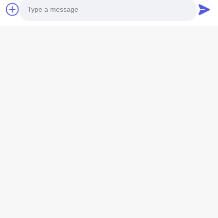
Photo
Video Call
Audio Call