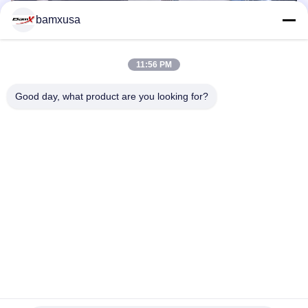
bamxusa
11:56 PM
Good day, what product are you looking for?
OEM/ODM:
Παράλληλα, παρέχουμε υπηρεσίες OEM στους πελάτες και
παράγουμε τα εμπορικά σήματα των πελατών.