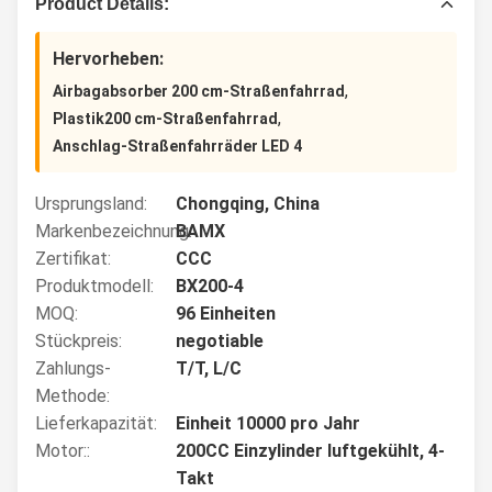
Product Details:
Hervorheben:
,
Airbagabsorber 200 cm-Straßenfahrrad
,
Plastik200 cm-Straßenfahrrad
Anschlag-Straßenfahrräder LED 4
Ursprungsland:
Chongqing, China
Markenbezeichnung:
BAMX
Zertifikat:
CCC
Produktmodell:
BX200-4
MOQ:
96 Einheiten
Stückpreis:
negotiable
Zahlungs-
T/T, L/C
Methode:
Lieferkapazität:
Einheit 10000 pro Jahr
Motor::
200CC Einzylinder luftgekühlt, 4-
Takt