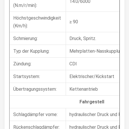
14.0/6000
(N.m/r/min):
Höchstgeschwindigkeit
≥ 90
(Km/h):
Schmierung:
Druck, Spritz.
Typ der Kupplung:
Mehrplatten-Nasskupplung
Zündung:
CDI
Startsystem:
Elektrischer/Kickstart
Übertragungssystem:
Kettenantrieb
Fahrgestell
Schlagdämpfer vorne:
hydraulischer Druck und Fede
Rückenschlagdämpfer:
hydraulischer Druck und Fede