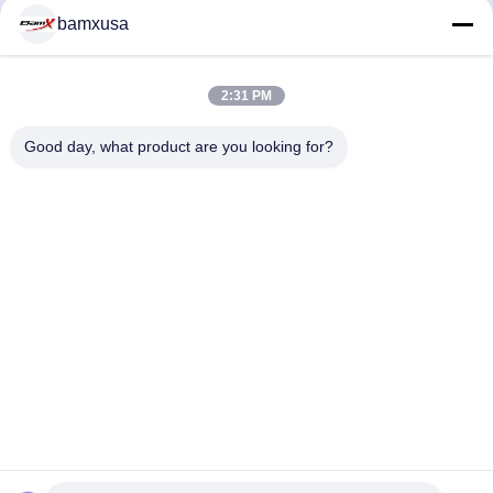
bamxusa
2:31 PM
আমাদের সাথে যোগাযোগ
Good day, what product are you looking for?
টেলিফোন: 0086-23-67898320
ইমেইল: bamxvanesa@126.com
গুরুত্বপূর্ণ সংযোগ
বাড়ি
পণ্য
ভিডিও
আমাদের সম্পর্কে
কারখানা ভ্রমণ
মান নিয়ন্ত্রণ
আমাদের সাথে যোগাযোগ করুন
উদ্ধৃতির জন্য আবেদন
ব্লগ
আমাদের অনুসরণ করো