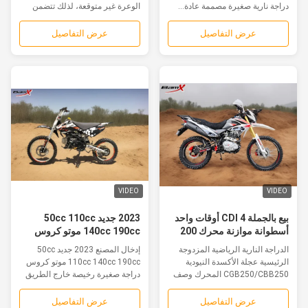
دراجة نارية صغيرة مصممة عادة...
الوعرة غير متوقعة، لذلك تتضمن
هذه...
عرض التفاصيل
عرض التفاصيل
VIDEO
VIDEO
بيع بالجملة CDI 4 أوقات واحد
2023 جديد 50cc 110cc
أسطوانة موازنة محرك 200
140cc 190cc موتو كروس
سي سي البنزين الدراجات
دراجة صغيرة رخيصة على
الدراجة النارية الرياضية المزدوجة
إدخال المصنع 2023 جديد 50cc
النارية الرياضية السريعة
الطرق الوعرة دراجة نارية 4-
الرئيسية عجلة الأكسدة النيودية
110cc 140cc 190cc موتو كروس
للبالغين
Sroke دراجة نارية للبالغين
CGB250/CBB250 المحرك وصف
دراجة صغيرة رخيصة خارج الطريق
المنتج:...
دراجة قذرة...
عرض التفاصيل
عرض التفاصيل