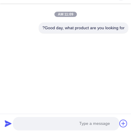
11:09 AM
اتصل بنا
Good day, what product are you looking for?
هاتف: 0086-23-67898320
البريد الإلكتروني: bamxvanesa@126.com
روابط سريعة
منزل
المنتجات
أشرطة فيديو
حول بنا
جولة في المعمل
ضبط الجودة
اتصل بنا
طلب اقتباس
مدونات
اتبعنا
© 2026 Chongqing Qiyuan Motorcycle Co., Ltd. All Rights Reserved.