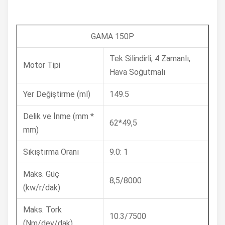
GAMA 150P
Tek Silindirli, 4 Zamanlı,
Motor Tipi
Hava Soğutmalı
Yer Değiştirme (ml)
149.5
Delik ve İnme (mm *
62*49,5
mm)
Sıkıştırma Oranı
9.0: 1
Maks. Güç
8,5/8000
(kw/r/dak)
Maks. Tork
10.3/7500
(Nm/dev/dak)