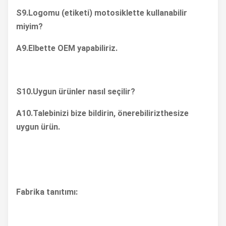
S9.
Logomu (etiketi) motosiklette kullanabilir
miyim?
A9.
Elbette OEM yapabiliriz.
S10.
Uygun ürünler nasıl seçilir?
A10.
Talebinizi bize bildirin, önerebiliriz
the
size
uygun ürün.
Fabrika tanıtımı: