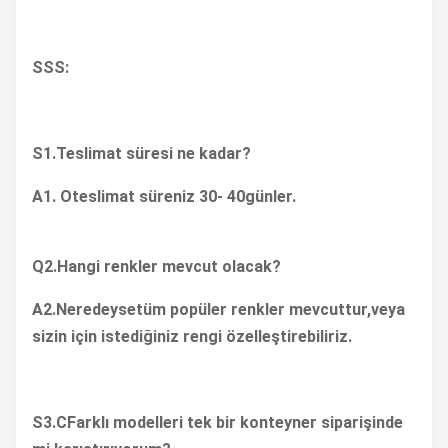
Ön 2,75-18-4PR Arka
Lastik, Ön/Arka
SSS:
90/90-18 4PR
Pil Standardı
12N6.5 -3B
S1.
Teslimat süresi ne kadar?
Kafa Işık
12V35W/35W
A1. O
teslimat süreniz 30
- 40
günler.
Uzunluk X Genişlik X
1950×745×900
Yükseklik (mm)
Q2.
Hangi renkler mevcut olacak?
Koltuk Yüksekliği
825
(mm)
A2.
Neredeyse
tüm popüler renkler mevcuttur,
veya
sizin için istediğiniz rengi özelleştirebiliriz.
Dingil mesafesi (mm)
1240
Min. Yerden
160
Yükseklik (mm)
S3.
C
Farklı modelleri tek bir konteyner siparişinde