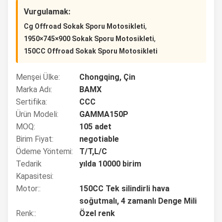
Vurgulamak:
,
Cg Offroad Sokak Sporu Motosikleti
,
1950×745×900 Sokak Sporu Motosikleti
150CC Offroad Sokak Sporu Motosikleti
Menşei Ülke:
Chongqing, Çin
Marka Adı:
BAMX
Sertifika:
CCC
Ürün Modeli:
GAMMA150P
MOQ:
105 adet
Birim Fiyat:
negotiable
Ödeme Yöntemi:
T/T,L/C
Tedarik
yılda 10000 birim
Kapasitesi:
Motor::
150CC Tek silindirli hava
soğutmalı, 4 zamanlı Denge Mili
Renk::
Özel renk