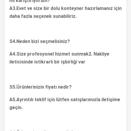
mi karıştırıyorum?
Maks. İzin Verilen
256
A3.
Evet ve size bir dolu konteyner hazırlamanız için
Ağırlık (kg)
daha fazla seçenek sunabiliriz.
Kuru. Ağırlık (kg)
102
Ekonomik Yakıt
≤2,1
S4.
Neden bizi seçmelisiniz?
Tüketimi (L/100km)
A4.
Size profesyonel hizmet sunmak
2
. Nakliye
Yakıt Tankı
15
ileticisinde istikrarlı bir işbirliği var
Kapasitesi (L)
S5.
Ürünlerinizin fiyatı nedir?
A5.
Ayrıntılı teklif için lütfen satışlarımızla iletişime
geçin.