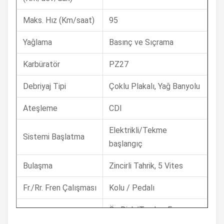
Maks. Hız (Km/saat)
95
Yağlama
Basınç ve Sıçrama
Karbüratör
PZ27
Debriyaj Tipi
Çoklu Plakalı, Yağ Banyolu
Ateşleme
CDI
Elektrikli/Tekme
Sistemi Başlatma
başlangıç
Bulaşma
Zincirli Tahrik, 5 Vites
Fr./Rr. Fren Çalışması
Kolu / Pedalı
Ön Disk/Tambur Fren;
Ön/Arka Fren
Arka Kampana freni