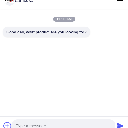
bamxusa
11:50 AM
СВЯЖИТЕСЬ С НАМИ
Good day, what product are you looking for?
Телефон: 0086-23-67898320
По электронной почте: bamxvanesa@126.com
БЫСТРЫЕ ССЫЛКИ
Главная Страница
Продукция
Ролики
О Компании
Наша Фабрика
Контроль Качества
Контактные Данные
Отправить Запрос
Блог
СЛЕДУЙТЕ ЗА НАМИ.
© 2026 Chongqing Qiyuan Motorcycle Co., Ltd. All Rights Reserved.