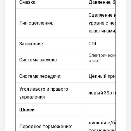
Смазка:
Давление, брызги.
Сцепление на вла
Тип сцепления:
уровне с несколь
пластинами.
Зажигание:
CDI
Электрический/пов
Система запуска:
старт
Система передачи:
Цепный привод
Угол левого и правого
левый 39o правый
управления
Шасси
дисковое/барабан
Переднее торможение:
торможение