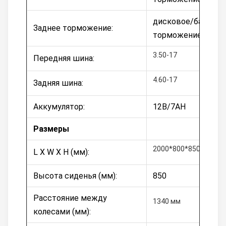
дисковое/барабан
Заднее торможение:
торможение
3.50-17
Передняя шина:
4.60-17
Задняя шина:
Аккумулятор:
12В/7AH
Размеры
2000*800*850
L X W X H (мм):
Высота сиденья (мм):
850
Расстояние между
1340 мм
колесами (мм):