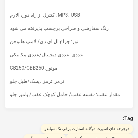
MP3، USB، کنترل از راه دور، آلارم
رنگ سفارشی و طراحی برچسب پذیرفته می شود
نور: چراغ ال ای دی/ لامپ هالوجن
عددی: عددی دیجیتال/عددی مکانیکی
موتور: CB250/CBB250
ترمز: ترمز دیسک/طبل جلو
مقدار عقب: قفسه عقب/ حامل کوچک عقب/ بامپر جلو
T
وچرخه های اسپرت دوگانه استارت برقی تک سیلندر