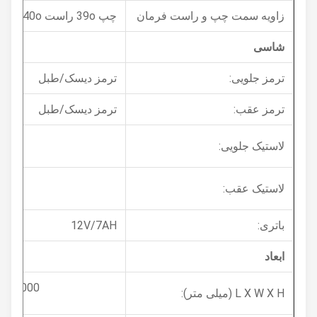
زاویه سمت چپ و راست فرمان
چپ 39o راست 40o
شاسی
ترمز جلویی:
ترمز دیسک/طبل
ترمز عقب:
ترمز دیسک/طبل
50-17
لاستیک جلویی:
60-17
لاستیک عقب:
باتری:
12V/7AH
ابعاد
2000*800*850
L X W X H (میلی متر):