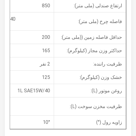
ارتفاع صندلی (ملی متر):
850
1340 میلی متر
فاصله چرخ (ملی متر):
حداقل فاصله زمین ((ملی متر):
200
حداکثر وزن مجاز (کیلوگرم):
165
ظرفیت راننده:
2 نفر
خشک وزن (کیلوگرم):
125
روغن موتور (L):
1L SAE15W/40
4
ظرفیت مخزن سوخت (L):
زاویه رول (°)
10°