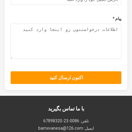
پیام *
اکنون ارسال کنید
با ما تماس بگیرید
تلفن: 0086-23-67898320
ایمیل: bamxvanesa@126.com