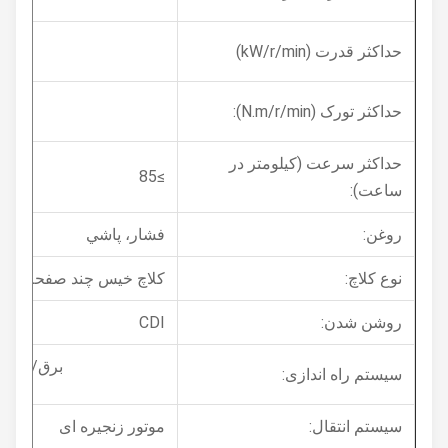
0/7000
حداکثر قدرت (kW/r/min)
3/5500
حداکثر تورک (N.m/r/min):
حداکثر سرعت (کیلومتر در
≥85
ساعت):
روغن:
فشار، پاشي
نوع کلاچ:
کلاچ خیس چند صفحه ای، دست
روشن شدن:
CDI
برق/شروع سری
سیستم راه اندازی:
سیستم انتقال:
موتور زنجیره ای