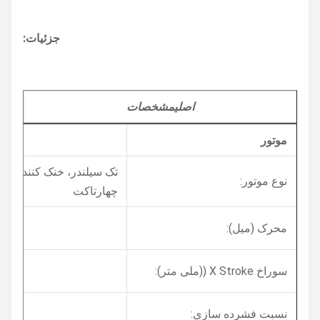
جزئیات:
اصلی
مشخصات
موتور
تک سیلندر، خنک کننده هوا،
نوع موتور:
چهارتاکت
3.6
محرک (میل):
67×575
سوراخ X Stroke ((ملی متر):
2:1
نسبت فشرده سازی: