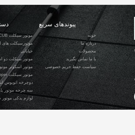
پیوندهای سریع
دسته
خونه
موتور سیکلت CUB
درباره ما
موتورسیکلت های 
محصولات
خیابانی
با ما تماس بگیرید
موتور سیکلت دو ا
سیاست حفظ حریم خصوصی
موتور اسکوتر موتو
موتور سیکلت Cruiser Chopper
دوچرخه اتوبوس اند
سه چرخه موتور با
لوازم یدکی موتور 
Copyright © 2022-2026 Chongqing Qiyua. . همه حقوق محفوظ است. |