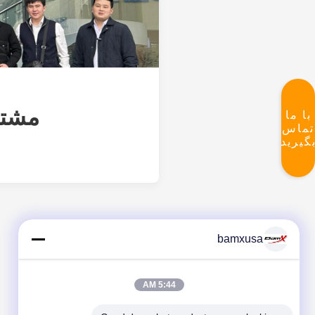
مشتر
با ما
تماس
گیرید
bamxusa
5:44 AM