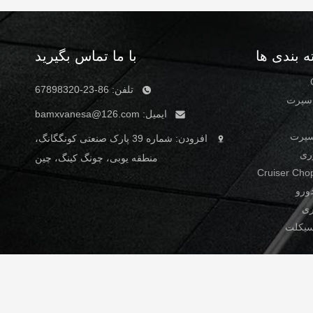
 بندی ها
با ما تماس بگیرید
تلفن: 86-23-67898320
اسپرت
ایمیل:
bamxvanesa@126.com
سپرت
افزودن: شماره 39 پارک صنعتی کونگگانگ،
ری
منطقه یوبی، چونگ کینگ، چین
ورو
ری
سیکلت
نقشه سایت