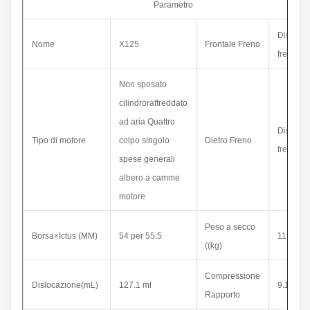
Parametro
Dischi
Nome
X
125
Frontale
Freno
freno
Non sposato
cilindro
raffreddato
ad aria
Quattro
Dischi
Tipo di motore
colpo
singolo
Dietro
Freno
freno
spese generali
albero a camme
motore
Peso a secco
Borsa
×
Ictus (MM)
54 per 55.5
115 kg
((kg)
Compressione
Dislocazione
(
mL
)
127.1 ml
9.1:1
Rapporto