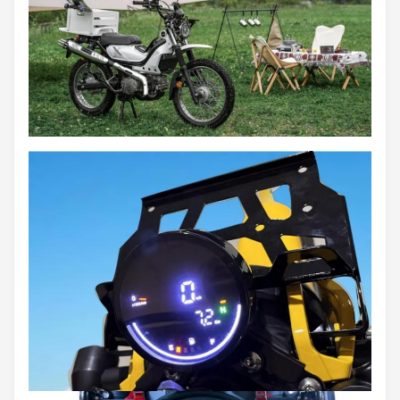
elettrico
/
piede
Distanza tra le
Inizia.
Modalità
1285 m
Iniziare
ruote
(
mm
)
- Max, ti prego.
Capacità di
≥ 85
km/h
150 kg
Velocità
(
km/h
)
carico
(
kg
)
Frontale
Arrampicata
2.75-18
25
°
Pneumatici
Capacità
(°
)
Min. raggio di
Dietro
Pneumatici
3.50-16
2025 m
rotazione