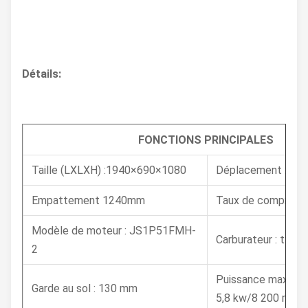
Détails:
FONCTIONS PRINCIPALES
Taille (LXLXH) :1940×690×1080
Déplacement : 112
Empattement 1240mm
Taux de compression
Modèle de moteur : JS1P51FMH-
Carburateur : type 
2
Puissance maximal
Garde au sol : 130 mm
5,8 kw/8 200 r/min