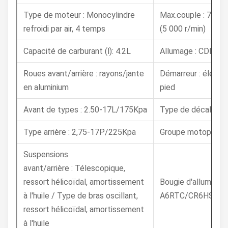
Type de moteur : Monocylindre
Max.couple : 7,6 N
refroidi par air, 4 temps
(5 000 r/min)
Capacité de carburant (l): 4.2L
Allumage : CDI
Roues avant/arrière : rayons/jante
Démarreur : électr
en aluminium
pied
Avant de types : 2.50-17L/175Kpa
Type de décalage 
Type arrière : 2,75-17P/225Kpa
Groupe motopropul
Suspensions
avant/arrière : Télescopique,
ressort hélicoïdal, amortissement
Bougie d'allumage :
à l'huile / Type de bras oscillant,
A6RTC/CR6HSA
ressort hélicoïdal, amortissement
à l'huile