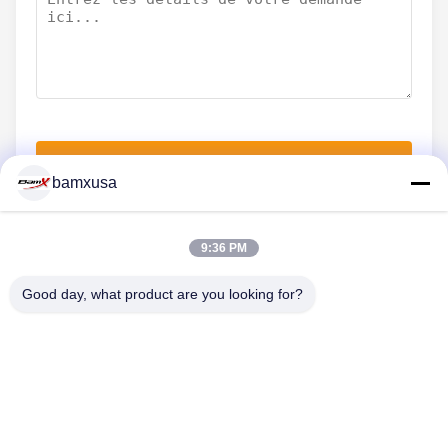
Soumettez maintenant
bamxusa
9:36 PM
NOUS CONTACTER
Good day, what product are you looking for?
Téléphone: 0086-23-67898320
Un courrier électronique.: bamxvanesa@126.com
LIENS RAPIDES
Aperçu
Produits
Vidéos
A Propos De Nous
Visite D'usine