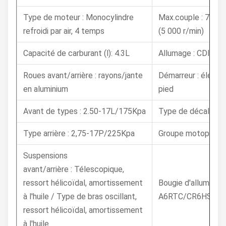
Type de moteur : Monocylindre
Max.couple : 7,2 N
refroidi par air, 4 temps
(5 000 r/min)
Capacité de carburant (l): 4.3L
Allumage : CDI
Roues avant/arrière : rayons/jante
Démarreur : électr
en aluminium
pied
Avant de types : 2.50-17L/175Kpa
Type de décalage 
Type arrière : 2,75-17P/225Kpa
Groupe motopropul
Suspensions
avant/arrière : Télescopique,
ressort hélicoïdal, amortissement
Bougie d'allumage :
à l'huile / Type de bras oscillant,
A6RTC/CR6HSA
ressort hélicoïdal, amortissement
à l'huile