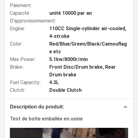
Paiement:
Capacité
unité 10000 par an
D'approvisionnement:
Engine::
110CC Single-cylinder air-cooled,
4-stroke
Color::
Red/Blue/Green/Black/Camouflag
e etc
Max Power::
5.1kw/8000r/min
Brake::
Front Disc/Drum brake, Rear
Drum brake
Fuel Capacity::
4.3L
Clutch::
Double Clutch
Description du produit:
Test de boîte emballée en usine