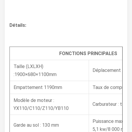
Détails:
FONCTIONS PRINCIPALES
Taille (LXLXH)
Déplacement : 106
:1900×680×1100mm
Empattement 1190mm
Taux de compression
Modèle de moteur :
Carburateur : type 
YX110/C110/Z110/YB110
Puissance maximal
Garde au sol : 130 mm
5,1 kw/8 000 r/min