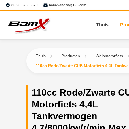
86-23-67898320
bamxvanesa@126.com
Thuis
Pro
Thuis
Producten
Welpmotorfiets
110cc Rode/Zwarte CUB Motorfiets 4,4L Tankve
110cc Rode/Zwarte C
Motorfiets 4,4L
Tankvermogen
4,7/8000kw/r/min Max.