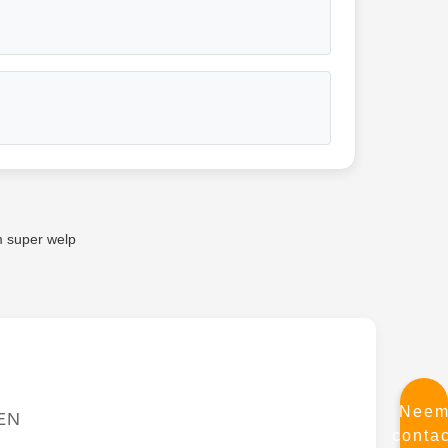
m super welp
Nee
EN
contac