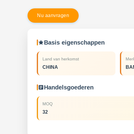
N
u
a
a
n
v
r
a
g
e
n
Basis eigenschappen
Land van herkomst
Mer
CHINA
BA
Handelsgoederen
MOQ
32