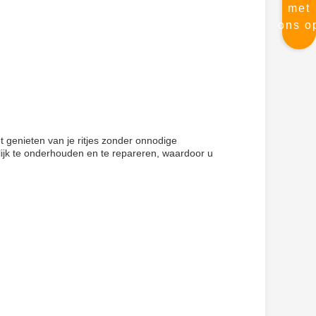
met
ons o
et genieten van je ritjes zonder onnodige
lijk te onderhouden en te repareren, waardoor u