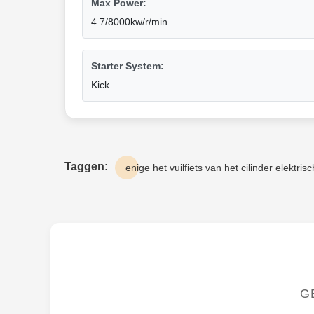
Max Power:
4.7/8000kw/r/min
Starter System:
Kick
Taggen:
enige het vuilfiets van het cilinder elektris
G