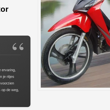
tor
 ervaring,
 je ritjes
 voorzien
s op de weg,