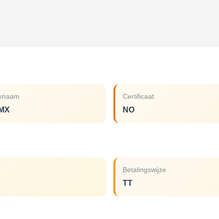
knaam
Certificaat
MX
NO
Betalingswijze
TT