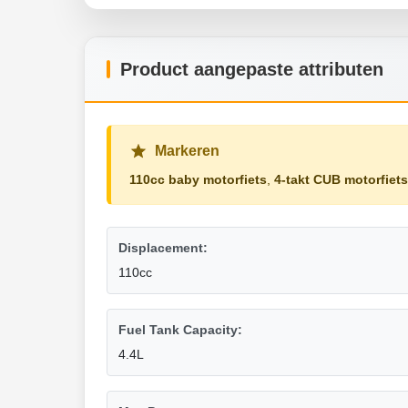
Product aangepaste attributen
Markeren
110cc baby motorfiets
,
4-takt CUB motorfiets
Displacement:
110cc
Fuel Tank Capacity:
4.4L