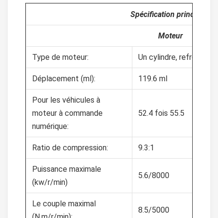
Spécification principale
Moteur
Type de moteur:
Un cylindre, refroidi à l'
Déplacement (ml):
119.6 ml
Pour les véhicules à
moteur à commande
52.4 fois 55.5
numérique:
Ratio de compression:
9.3:1
Puissance maximale
5.6/8000
(kw/r/min)
Le couple maximal
8.5/5000
(N.m/r/min):