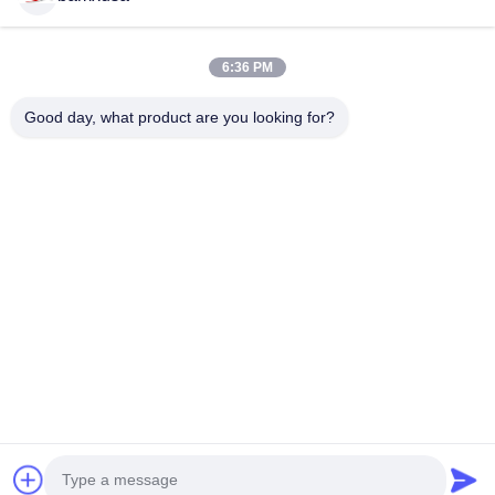
6:36 PM
NOUS CONTACTER
Good day, what product are you looking for?
Téléphone: 0086-23-67898320
Un courrier électronique.: bamxvanesa@126.com
LIENS RAPIDES
Aperçu
Produits
Vidéos
A Propos De Nous
Visite D'usine
Contrôle De La Qualité
Contact
Demande De Soumission
Blogs
SUIVEZ-NOUS!
© 2026 Chongqing Qiyuan Motorcycle Co., Ltd. All Rights Reserved.